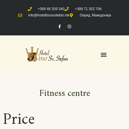
+389 46 209 340
+389 71 352 706
info@hoteltinosvstefan.mk
Охрид, Македонија
Fitness centre
Price